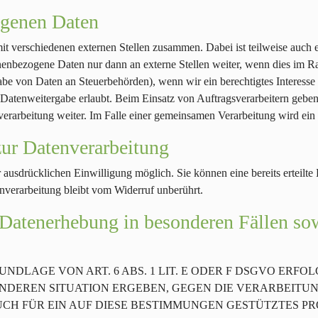
genen Daten
mit verschiedenen externen Stellen zusammen. Dabei ist teilweise auc
onenbezogene Daten nur dann an externe Stellen weiter, wenn dies im Ra
ergabe von Daten an Steuerbehörden), wenn wir ein berechtigtes Interess
 Datenweitergabe erlaubt. Beim Einsatz von Auftragsverarbeitern geb
sverarbeitung weiter. Im Falle einer gemeinsamen Verarbeitung wird ei
zur Datenverarbeitung
 ausdrücklichen Einwilligung möglich. Sie können eine bereits erteilte 
nverarbeitung bleibt vom Widerruf unberührt.
 Datenerhebung in besonderen Fällen s
LAGE VON ART. 6 ABS. 1 LIT. E ODER F DSGVO ERFOLG
SONDEREN SITUATION ERGEBEN, GEGEN DIE VERARBEIT
CH FÜR EIN AUF DIESE BESTIMMUNGEN GESTÜTZTES PRO