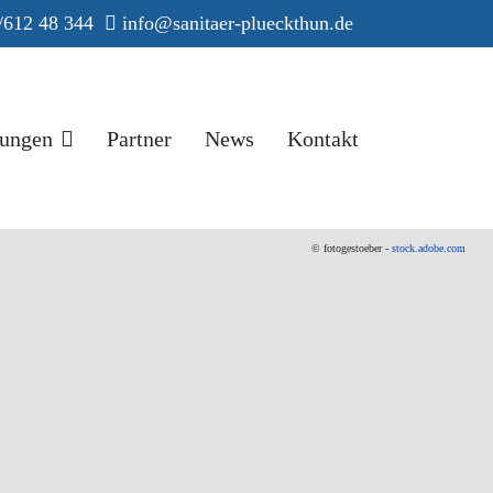
/612 48 344
info@sanitaer-plueckthun.de
tungen
Partner
News
Kontakt
© fotogestoeber -
stock.adobe.com